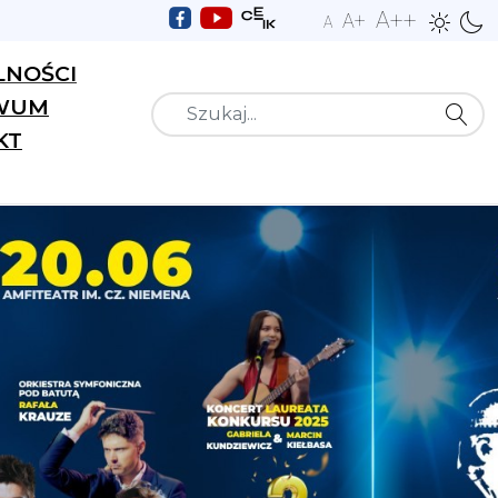
A++
A+
A
LNOŚCI
WUM
Szukaj
KT