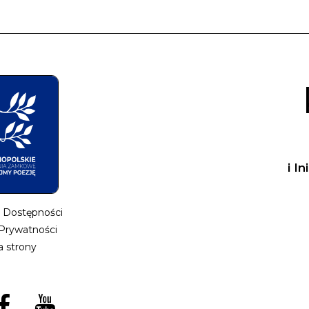
i I
a Dostępności
 Prywatności
 strony