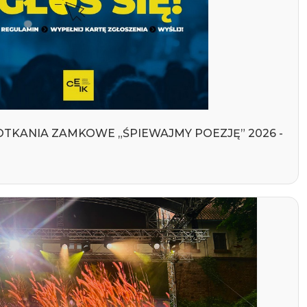
OTKANIA ZAMKOWE „ŚPIEWAJMY POEZJĘ” 2026 -