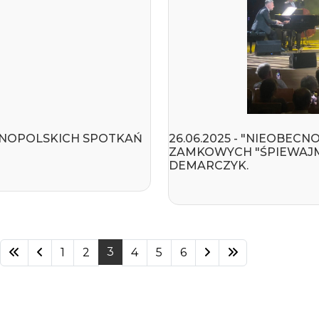
GÓLNOPOLSKICH SPOTKAŃ
26.06.2025 - "NIEOBEC
ZAMKOWYCH "ŚPIEWAJM
DEMARCZYK.
3
1
2
4
5
6