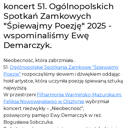
koncert 51. Ogólnopolskich
Spotkań Zamkowych
"Śpiewajmy Poezję" 2025 -
wspominaliśmy Ewę
Demarczyk.
Nieobecność, która zabrzmiała...
51.
Ogólnopolskie Spotkania Zamkowe "Śpiewajmy
Poezję"
rozpoczęliśmy słowem i dźwiękiem oddając
hołd artystce, która uczyniła poezję śpiewaną sztuką
najwyższą.
W przestrzeni
Filharmonia Warmińsko-Mazurska im.
Feliksa Nowowiejskiego w Olsztynie
wybrzmiał
koncert niezwykły – „Nieobecność",
poświęcony pamięci Ewy Demarczyk w reż.
Bogusława Sobczuka.