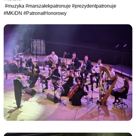
#muzyka #marszałekpatronuje #prezydentpatronuje
#MKiDN #PatronatHonorowy