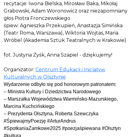
recytacje: Iwona Bielska, Mirosław Baka, Mikołaj
Grabowski, Adam Woronowicz oraz niezapomniany
głos Piotra Fronczewskiego
śpiew: Agnieszka Przekupień, Anastazja Simińska
(Teatr Roma, Warszawa), Wiktoria Wojtas, Maria
Wróbel (Akademia Sztuk Teatralnych w Krakowie)
fot. Justyna Zyśk, Anna Szapiel - dziękujemy!
Organizator:
Centrum Edukacji i Inicjatyw
Kulturalnych w Olsztynie
Wydarzenie odbyło się pod honorowym patronatem:
– Ministra Kultury i Dziedzictwa Narodowego
– Marszałka Województwa Warmińsko-Mazurskiego,
Marcina Kuchcińskiego
– Prezydenta Olsztyna, Roberta Szewczyka
#ŚpiewajmyPoezję #ArturAndrus
#SpotkaniaZamkowe2025 #poezjaśpiewana #Olsztyn
#kultura