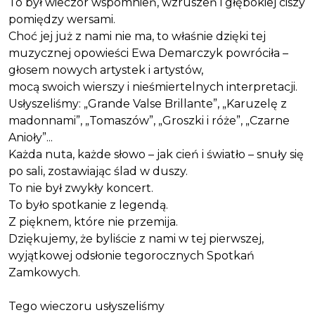
To był wieczór wspomnień, wzruszeń i głębokiej ciszy
pomiędzy wersami.
Choć jej już z nami nie ma, to właśnie dzięki tej
muzycznej opowieści Ewa Demarczyk powróciła –
głosem nowych artystek i artystów,
mocą swoich wierszy i nieśmiertelnych interpretacji.
Usłyszeliśmy: „Grande Valse Brillante”, „Karuzelę z
madonnami”, „Tomaszów”, „Groszki i róże”, „Czarne
Anioły”...
Każda nuta, każde słowo – jak cień i światło – snuły się
po sali, zostawiając ślad w duszy.
To nie był zwykły koncert.
To było spotkanie z legendą.
Z pięknem, które nie przemija.
Dziękujemy, że byliście z nami w tej pierwszej,
wyjątkowej odsłonie tegorocznych Spotkań
Zamkowych.
Tego wieczoru usłyszeliśmy