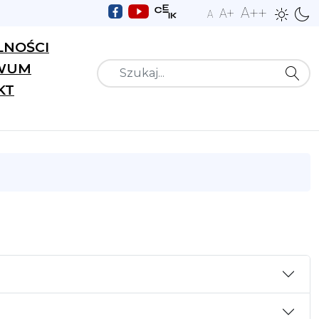
A++
A+
A
LNOŚCI
WUM
Szukaj
KT