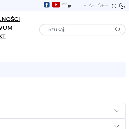
A++
A+
A
LNOŚCI
WUM
Szukaj
KT