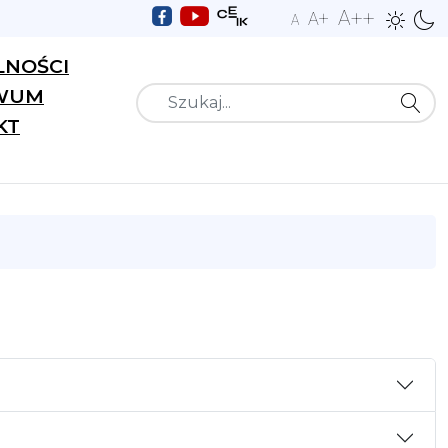
A++
A+
A
LNOŚCI
WUM
Szukaj
KT