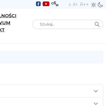
A++
A+
A
LNOŚCI
WUM
Szukaj
KT