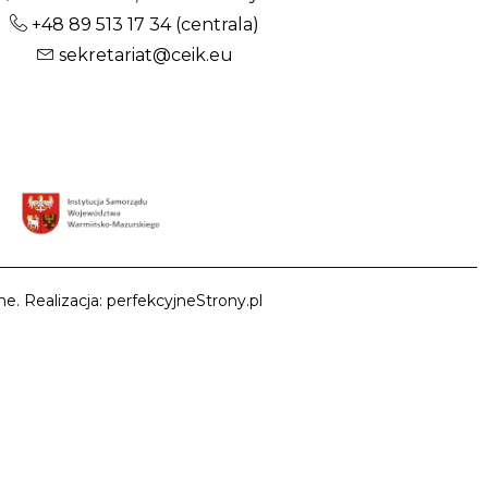
+48 89 513 17 34
(centrala)
sekretariat@ceik.eu
e. Realizacja: perfekcyjneStrony.pl