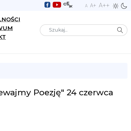
A++
A+
A
LNOŚCI
WUM
Szukaj
KT
iewajmy Poezję" 24 czerwca