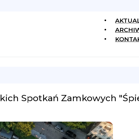
AKTUA
ARCHI
KONTA
olskich Spotkań Zamkowych "Śp