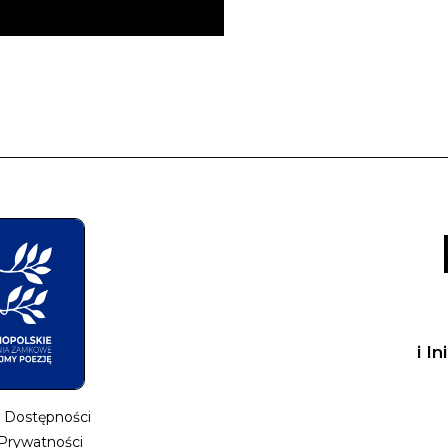
i I
a Dostępności
 Prywatności